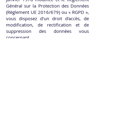
Général sur la Protection des Données
(Règlement UE 2016/679) ou « RGPD »,
vous disposez d'un droit d'accès, de
modification, de rectification et de
suppression des données vous
concernant.
Pour exercer ce droit, contactez-nous
par e-mail à :
contact@ramonage-
willig.fr